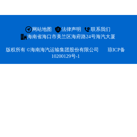
文化
网站地图
法律声明
联系我们
海汽
海南省海口市美兰区海府路24号海汽大厦
版权所有 ©海南海汽运输集团股份有限公司
琼ICP备
环岛
10200129号-1
海旅
海汽
海汽
海汽
海汽V
海汽