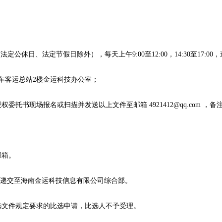
日(法定公休日、法定节假日除外），每天上午9:00至12:00，14:30至17:
车客运总站2楼金运科技办公室；
托书现场报名或扫描并发送以上文件至邮箱 4921412@qq.com ，
邮箱。
递交至
海南金运科技信息有限公司
综合
部
。
选文件规定要求的比选申请，比选人不予受理。