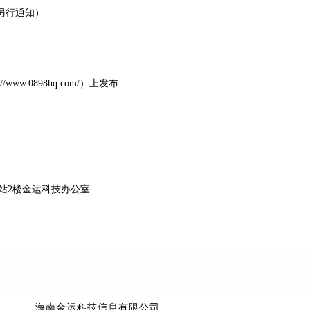
另行通知）
/www.0898hq.com/）上发布
站
2
楼
金运科技办公室
海南金运科技信息有限公司