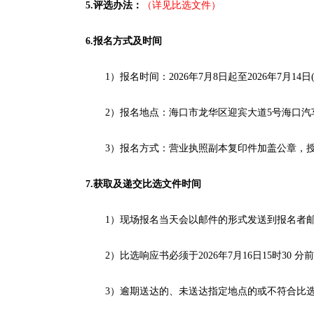
5.评选办法
：
（详见比选文件）
6
.报名方式
及时间
1）报名时间：2026年7月8日起至2026年7月14
2）报名地点：海口市龙华区迎宾大道5号海口汽
3）报名方式：营业执照副本复印件加盖公章，授权委
7
.获取及递交
比选
文件时间
1）现场报名当天会以邮件的形式发送到报名者
2）
比选
响应书
必须于
2026年7月16
日
15
时
3
0
分前
3）
逾期送达的、未送达指定地点的或不符合比