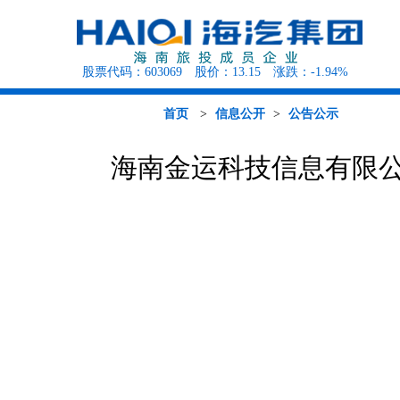
股票代码：
603069
股价：
13.15
涨跌：
-1.94%
海汽概况
海汽资讯
海汽行
客运班次查询
党建工作
人才招聘
公告公示
公司治理
环岛观光巴士
组织结构
行业资讯
征集调查
定期报告
快递查询
媒体聚焦
投资者园地
海旅租车
首页
>
信息公开
>
公告公示
海南金运科技信息有限公