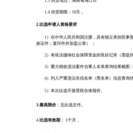
1.
3 供货
地点：海南省
海口市
1.
4
供货期限
：
10
天
。
2.
比选申请人资格要求
1）在中华人民共和国注册，具有独立承担民事
效证件；复印件并加盖公章） ；
2）有依法缴纳社会保障资金的良好记录（需提
3）重大税收违法案件当事人名单查询结果截图：登录信用中国
4）列入严重违法失信名单（黑名单）信息查询结果截图：登
5
）
本次比选不接受联合体报价。
3.最高限价
：
见比选文件
。
4.
比选有效期
：
1个月 。