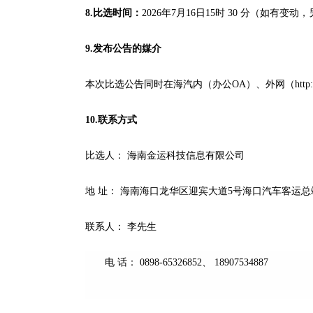
8.比选时间：
2026年7月16
日
15
时
3
0
分（如有变动，
9.发布公告的媒介
本次比选公告同时在海汽内（办公
OA）、外网（http:/
10.联系方式
比选人：
海南金运科技信息有限公司
地
址：
海南海口龙华区迎宾大道
5号海口汽车客运总
联系人：
李
先生
电
话：
0898-65326852、 18907534887