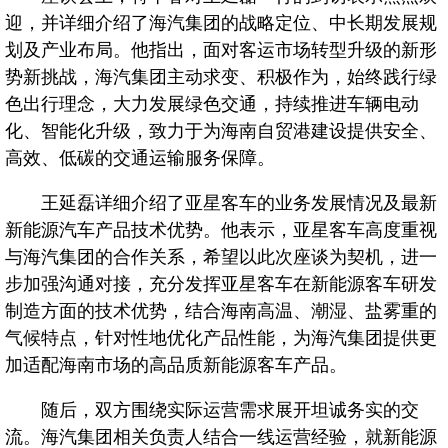
迎，并详细介绍了海汽集团的战略定位、中长期发展规
文化
划及产业布局。他指出，面对客运市场转型升级的新形
势新挑战，海汽集团主动求变、积极作为，始终践行绿
色出行理念，大力发展绿色交通，持续推进车辆电动
海汽
化、智能化升级，致力于为海南自贸港建设提供安全、
高效、低碳的交通运输服务保障。
环岛
王延磊详细介绍了亚星客车的业务发展情况及最新
海旅
新能源汽车产品技术优势。他表示，亚星客车高度重视
海汽
与海汽集团的合作关系，希望以此次座谈为契机，进一
步加强沟通对接，充分发挥亚星客车在新能源客车研发
海汽
制造方面的技术优势，结合海南高温、潮湿、盐雾重的
气候特点，针对性地优化产品性能，为海汽集团提供更
海汽
加适配海南市场的高品质新能源客车产品。
海汽V
随后，双方围绕实际运营需求展开坦诚务实的交
海汽
流。海汽集团相关负责人结合一线运营经验，就新能源