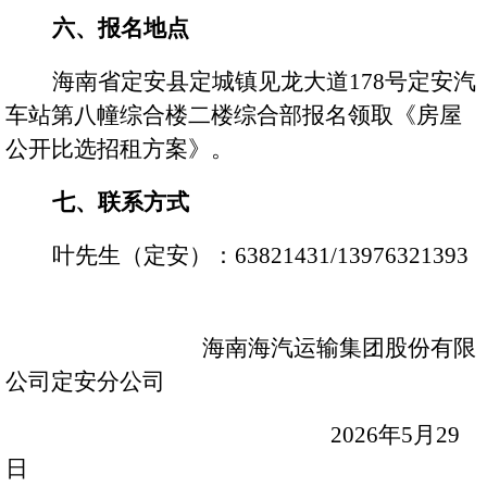
六、报名地点
公告
海南省定安县定城镇见龙大道
178号定安汽
征集
车站第八幢综合楼二楼综合部报名
领取《
房屋
公开比选招租方案
》
。
公司
七、联系方式
定期
叶先生（定安）：
63821431
/13
976321393
投资
董事
海南海汽运输集团股份有限
公司定安分公司
20
26
年
5
月
29
日