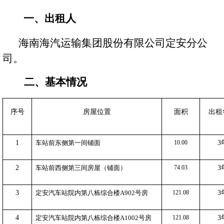
文化
一、出租人
海南海汽运输集团股份有限公司定安分公
司。
海汽
二、基本情况
环岛
海旅
序号
房屋位置
面积
出租
海汽
1
车站
前东侧第一间铺面
10.00
3
海汽
2
车站前西侧第三间房屋（铺面）
74.03
3
海汽
3
定安汽车站院内第八栋综合楼
A
9
02号房
121.08
3
海汽V
海汽
4
定安汽车站院内第八栋综合楼
A1002号房
121.08
3