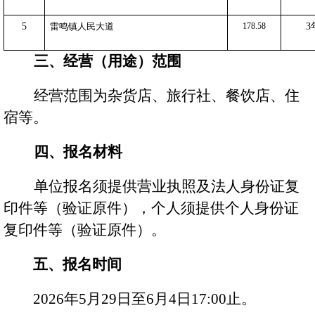
海汽
5
雷鸣镇人民大道
178.58
3
海汽
三、经营
（
用途
）
范围
经营范围为
杂货店、旅行社、
餐饮店、
住
宿
等。
客运
快递
四、报名材料
单位报名须提供营业执照及法人身份证复
印件等（验证原件），个人须提供个人身份证
党建
复印件等（验证原件）。
五、报名时间
人才
202
6
年
5
月
29
日至
6
月
4
日
17
:00
止。