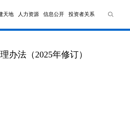
建天地
人力资源
信息公开
投资者关系
VIP快车
海汽站务
海汽旅游
海汽快
办法（2025年修订）