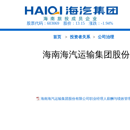
股票代码：
603069
股价：
13.15
涨跌：
-1.94%
海汽概况
海汽资讯
海汽行
客运班次查询
党建工作
人才招聘
公告公示
公司治理
环岛观光巴士
组织结构
行业资讯
征集调查
定期报告
快递查询
媒体聚焦
投资者园地
海旅租车
首页
>
投资者关系
>
公司治理
海南海汽运输集团股份
海南海汽运输集团股份有限公司职业经理人薪酬与绩效管理办法