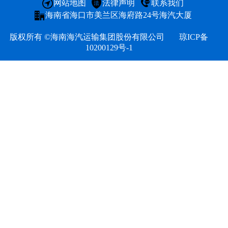
网站地图
法律声明
联系我们
文化
海南省海口市美兰区海府路24号海汽大厦
版权所有 ©海南海汽运输集团股份有限公司
琼ICP备
10200129号-1
海汽
环岛
海旅
海汽
海汽
海汽
海汽V
海汽