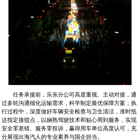
公告
征集
公司
定期
投资
董事
任务承接前，乐东分公司高度重视、主动对接，通
过多轮沟通细化运输需求，科学制定最优保障方案；执
行过程中，深度做好车辆安全检查与卫生清洁，准时抵
达指定接驳点，以娴熟驾驶技术和贴心周到服务，实现
安全零差错、服务零投诉，赢得用车单位高度认可，充
分展现出海汽人的专业素养与国企担当。