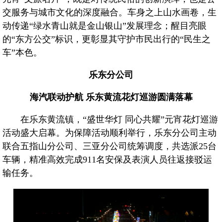
交服务与城市文化的深度融合。车身之上山水画卷，生
海汽
动传递“绿水青山就是金山银山”发展理念；醒目亮眼
海汽
的“东方公交”标识，更彰显其守护市民出行的“民生之
车”本色。
乐东分公司
客运
海汽联动护航 乐东黄流花灯巡游圆满落幕
快递
在乐东黄流镇，“盛世华灯 同心共耀”元宵花灯巡游
活动盛大启幕。为保障活动顺利举行，乐东分公司主动
联合五指山分公司、三亚分公司统筹调度，共选派25台
党建
车辆，精准高效完成911名安保及表演人员往返接驳运
输任务。
人才