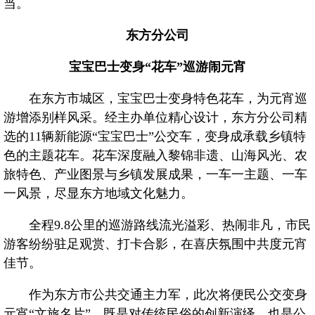
当。
文化
东方分公司
宝宝巴士变身“花车”巡游闹元宵
海汽
在东方市城区，宝宝巴士变身特色花车，为元宵巡
环岛
游增添别样风采。经主办单位精心设计，东方分公司精
选的11辆新能源“宝宝巴士”公交车，变身成承载乡镇特
海旅
色的主题花车。花车深度融入黎锦非遗、山海风光、农
旅特色、产业图景与乡镇发展成果，一车一主题、一车
海汽
一风景，尽显东方地域文化魅力。
海汽
全程9.8公里的巡游路线流光溢彩、热闹非凡，市民
海汽
游客纷纷驻足观赏、打卡合影，在喜庆氛围中共度元宵
佳节。
海汽V
作为东方市公共交通主力军，此次将便民公交变身
海汽
元宵“文旅名片”，既是对传统民俗的创新演绎，也是公