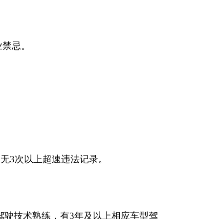
业禁忌。
月内无3次以上超速违法记录。
驾驶技术熟练，有
3年及以上
相应车型
驾