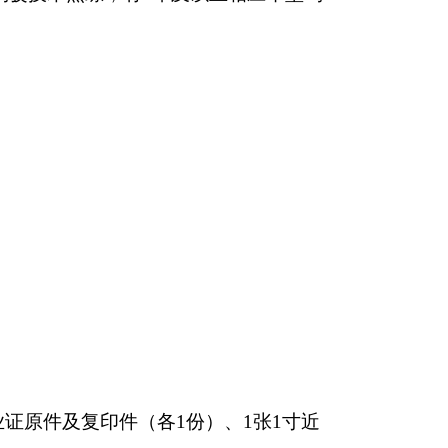
业证原件及复印件（各
1份）、1张1寸近