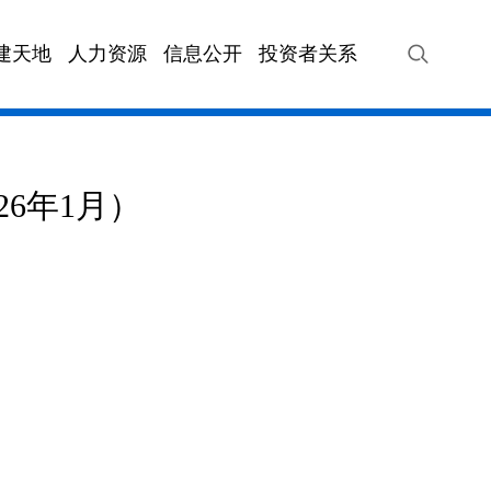
建天地
人力资源
信息公开
投资者关系
VIP快车
海汽站务
海汽旅游
海汽快
6年1月）