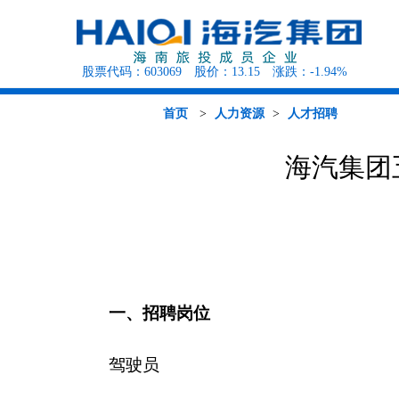
股票代码：
603069
股价：
13.15
涨跌：
-1.94%
海汽概况
海汽资讯
海汽行
客运班次查询
党建工作
人才招聘
公告公示
公司治理
环岛观光巴士
组织结构
行业资讯
征集调查
定期报告
快递查询
媒体聚焦
投资者园地
海旅租车
首页
>
人力资源
>
人才招聘
海汽集团
一、招聘岗位
驾驶员