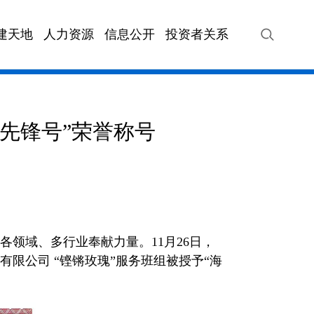
建天地
人力资源
信息公开
投资者关系
VIP快车
海汽站务
海汽旅游
海汽快
先锋号”荣誉称号
领域、多行业奉献力量。11月26日，
限公司 “铿锵玫瑰”服务班组被授予“海