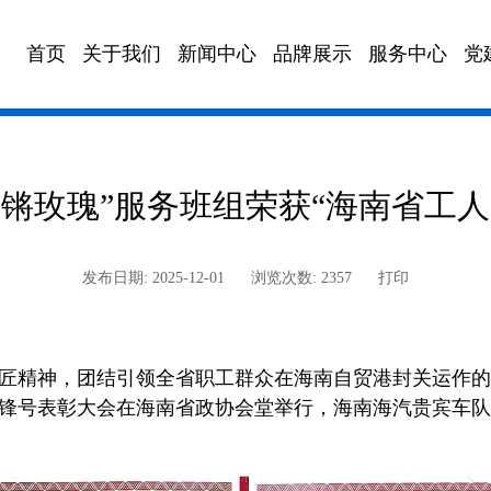
首页
关于我们
新闻中心
品牌展示
服务中心
党
政策法规
海汽校车
董事会邮箱
文化园地
海汽充电
海汽快车
海汽
铿锵玫瑰”服务班组荣获“海南省工人
发布日期: 2025-12-01
浏览次数: 2357
打印
匠精神，团结引领全省职工群众在海南自贸港封关运作的各
先锋号表彰大会在海南省政协会堂举行，海南海汽贵宾车队有