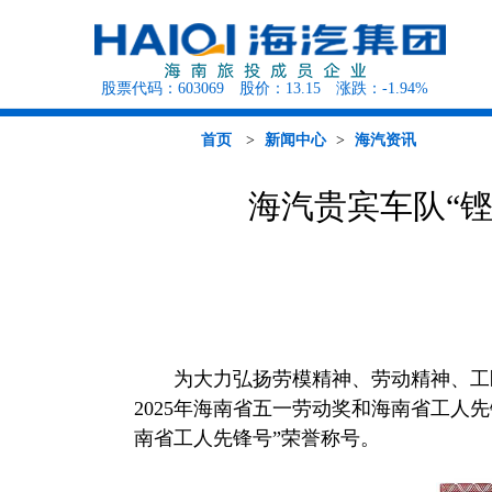
股票代码：
603069
股价：
13.15
涨跌：
-1.94%
海汽概况
海汽资讯
海汽行
客运班次查询
党建工作
人才招聘
公告公示
公司治理
环岛观光巴士
组织结构
行业资讯
征集调查
定期报告
快递查询
媒体聚焦
投资者园地
海旅租车
首页
>
新闻中心
>
海汽资讯
海汽贵宾车队“
为大力弘扬劳模精神、劳动精神、工
2025年海南省五一劳动奖和海南省工人
南省工人先锋号”荣誉称号。