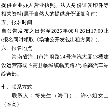
提供企业办人营业执照、法人身份证复印件等
海汽
相关资料
(属于自然人的提供身份证复印件)。
海汽
五、报名时间
自公告发布之日起至2025年08月26日17:00止
(报名同时领取《场地公开发包出租方案》)。
客运
六、报名地点
快递
海南省海口市海府路
24
号海汽大厦
1
3
楼
建
设运营
部
或
临高县临城镇临
美
路
2
号临高汽车站
综合部
。
党建
七、联系方式
联系人：符先生（海口）、
许小姐
女士
人才
（临高）