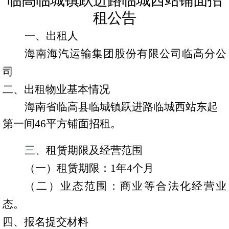
临高临城镇跃进路临城西站铺面招
租公告
文化
一、
出租人
海南海汽运输集团股份有限公司临高分公
海汽
司
环岛
二、出租物业基本情况
海南省临高县临城镇
跃进路临城西站东起
海旅
第一间
46平方铺面招租
。
海汽
三、
租赁期限及经营范围
海汽
（一）租赁期限：
1
年
4个月
海汽
（二）业态范围：商业等合法化经营业
海汽V
态。
四、报名提交材料
海汽