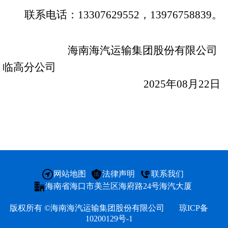
联系电话：
13307629552
，
13976758839
。
公告
征集
海南海汽运输集团股份有限公司
临高分公司
2025年08月22日
公司
定期
投资
董事
网站地图
法律声明
联系我们
海南省海口市美兰区海府路24号海汽大厦
版权所有 ©海南海汽运输集团股份有限公司
琼ICP备
10200129号-1