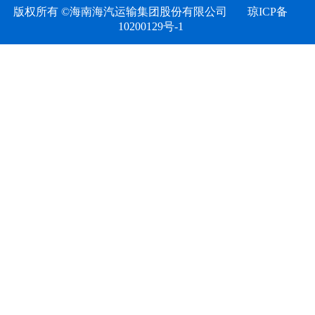
版权所有 ©海南海汽运输集团股份有限公司
琼ICP备
文化
10200129号-1
海汽
环岛
海旅
海汽
海汽
海汽
海汽V
海汽