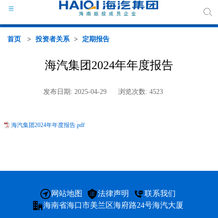
首页
>
投资者关系
>
定期报告
海汽集团2024年年度报告
海汽
发布日期: 2025-04-29
浏览次数: 4523
组织
海汽集团2024年年度报告.pdf
海汽
行业
媒体
网站地图
法律声明
联系我们
海南省海口市美兰区海府路24号海汽大厦
政策