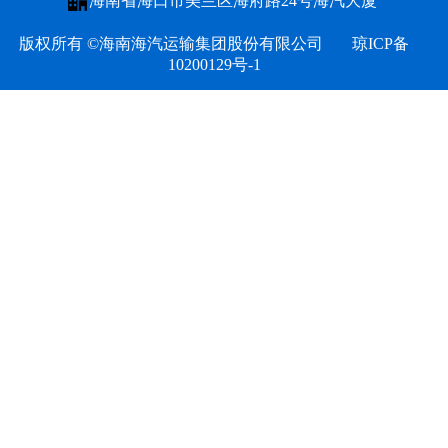
海南省海口市美兰区海府路24号海汽大厦
文化
版权所有 ©海南海汽运输集团股份有限公司
琼ICP备
10200129号-1
海汽
环岛
海旅
海汽
海汽
海汽
海汽V
海汽