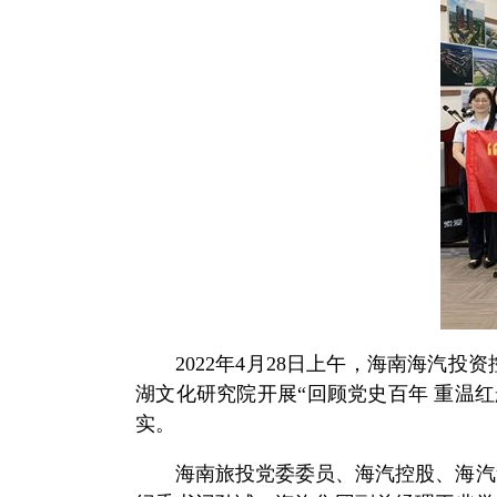
2022年4月28日上午，海南海
湖文化研究院开展“回顾党史百年 重温
实。
海南旅投党委委员、海汽控股、海汽