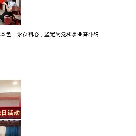
和本色，永葆初心，坚定为党和事业奋斗终