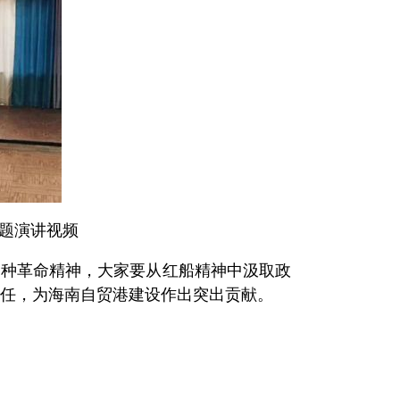
主题演讲视频
一种革命精神，大家要从红船精神中汲取政
任，为海南自贸港建设作出突出贡献。