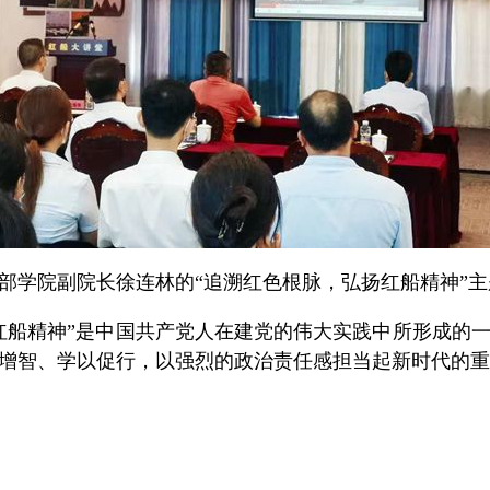
部学院副院长徐连林的“追溯红色根脉，弘扬红船精神”
红船精神”是中国共产党人在建党的伟大实践中所形成的
增智、学以促行，以强烈的政治责任感担当起新时代的重