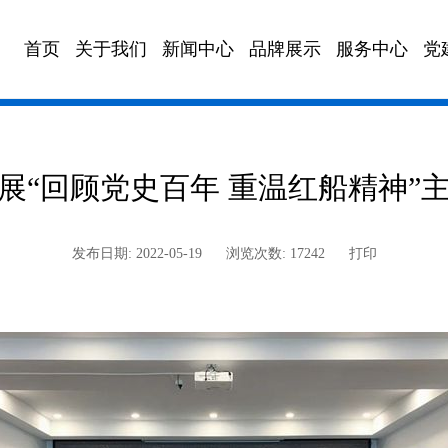
首页
关于我们
新闻中心
品牌展示
服务中心
党
政策法规
海汽校车
董事会邮箱
文化园地
海汽充电
海汽快车
海汽
展“回顾党史百年 重温红船精神”
发布日期: 2022-05-19
浏览次数: 17242
打印