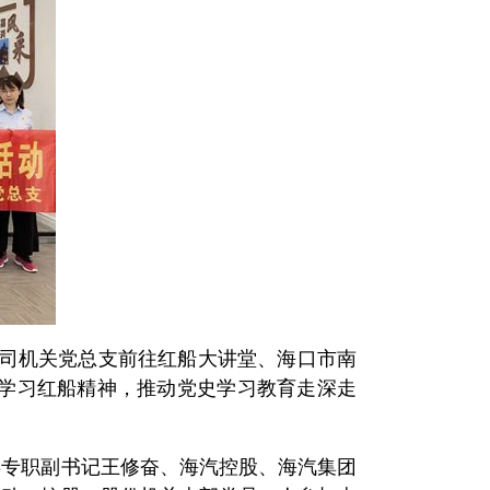
公司机关党总支前往红船大讲堂、海口市南
式学习红船精神，推动党史学习教育走深走
委专职副书记王修奋、海汽控股、海汽集团