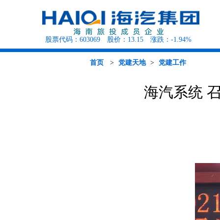
股票代码：
603069
股价：
13.15
涨跌：
-1.94%
海汽概况
海汽资讯
海汽行
客运班次查询
党建工作
人才招聘
公告公示
公司治理
环岛观光巴士
组织结构
行业资讯
征集调查
定期报告
快递查询
媒体聚焦
投资者园地
海旅租车
首页
>
党建天地
>
党建工作
海汽系统 