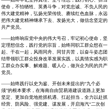
使命，不怕牺牲、英勇斗争，对党忠诚、不负人民的
公告
伟大建党精神，弘扬光荣传统、赓续红色血脉，永远
征集
把伟大建党精神继承下去、发扬光大，做信念坚定的
共产党员。
——始终响应党中央的伟大号召，牢记初心使命，坚
公司
定理想信念，践行党的宗旨，始终同职工群众想在一
定期
起、干在一起，风雨同舟、同甘共苦，以奋斗姿态团
结带领职工群众投身改革发展实践，以真情实感为职
投资
工群众办实事、解难题、暖人心，做兴企为民的共产
党员。
董事
——始终践行以史为鉴、开创未来提出的“九个必
须”的根本要求，在海南自由贸易港建设道路上更加
坚定、更加自觉地抢抓机遇、扛起担当，全力以赴抓
经营、防风险、强党建、谋发展，开启海汽“二次创