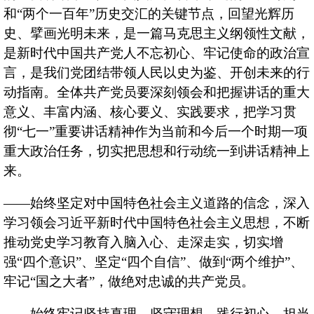
和“两个一百年”历史交汇的关键节点，回望光辉历
海汽
史、擘画光明未来，是一篇马克思主义纲领性文献，
是新时代中国共产党人不忘初心、牢记使命的政治宣
海汽
言，是我们党团结带领人民以史为鉴、开创未来的行
动指南。全体共产党员要深刻领会和把握讲话的重大
意义、丰富内涵、核心要义、实践要求，把学习贯
客运
彻“七一”重要讲话精神作为当前和今后一个时期一项
快递
重大政治任务，切实把思想和行动统一到讲话精神上
来。
——始终坚定对中国特色社会主义道路的信念，深入
党建
学习领会习近平新时代中国特色社会主义思想，不断
推动党史学习教育入脑入心、走深走实，切实增
强“四个意识”、坚定“四个自信”、做到“两个维护”、
人才
牢记“国之大者”，做绝对忠诚的共产党员。
——始终牢记坚持真理、坚守理想，践行初心、担当