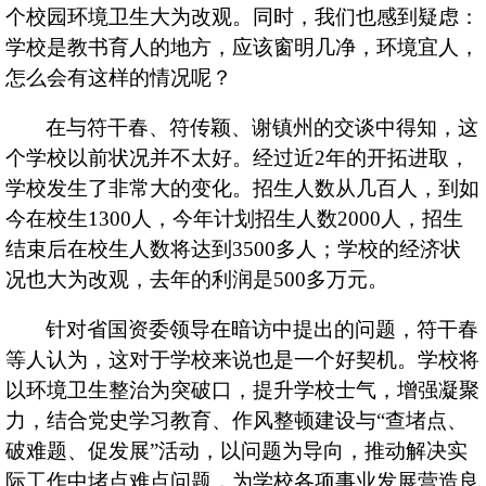
个校园环境卫生大为改观。同时，我们也感到疑虑：
学校是教书育人的地方，应该窗明几净，环境宜人，
怎么会有这样的情况呢？
在与符干春、符传颖、谢镇州的交谈中得知，这
个学校以前状况并不太好。经过近
2
年的开拓进取，
学校发生了非常大的变化。招生人数从几百人，到如
今在校生
1300
人，今年计划招生人数
2000
人，招生
结束后在校生人数将达到
3500
多人；学校的经济状
况也大为改观，去年的利润是
500
多万元。
针对省国资委领导在暗访中提出的问题，符干春
等人认为，这对于学校来说也是一个好契机。学校将
以环境卫生整治为突破口，提升学校士气，增强凝聚
力，结合党史学习教育、作风整顿建设与“查堵点、
破难题、促发展”活动，以问题为导向，推动解决实
际工作中堵点难点问题，为学校各项事业发展营造良