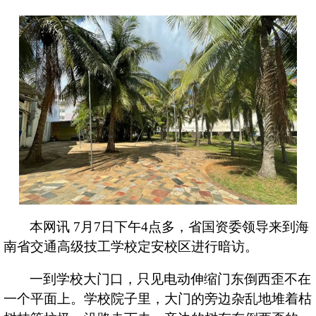
海汽
海汽
客运
快递
党建
本网讯
7
月
7
日下午
4
点多，省国资委领导来到海
南省交通高级技工学校定安校区进行暗访。
人才
一到学校大门口，只见电动伸缩门东倒西歪不在
一个平面上。学校院子里，大门的旁边杂乱地堆着枯