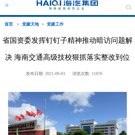
首页
>
党建天地
>
党建工作
省国资委发挥钉钉子精神推动暗访问题解
海汽
决 海南交通高级技校狠抓落实整改到位
组织
发布日期: 2021-09-03
浏览次数: 11870
海汽
行业
媒体
政策