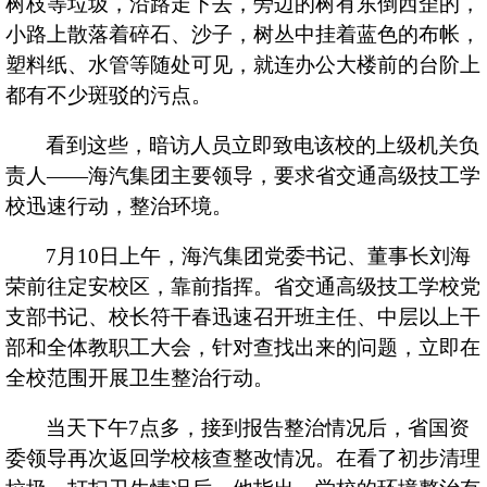
树枝等垃圾，沿路走下去，旁边的树有东倒西歪的，
小路上散落着碎石、沙子，树丛中挂着蓝色的布帐，
公告
塑料纸、水管等随处可见，就连办公大楼前的台阶上
征集
都有不少斑驳的污点。
看到这些，暗访人员立即致电该校的上级机关负
责人——海汽集团主要领导，要求省交通高级技工学
公司
校迅速行动，整治环境。
定期
7
月
10
日上午，海汽集团党委书记、董事长刘海
投资
荣前往定安校区，靠前指挥。省交通高级技工学校党
支部书记、校长符干春迅速召开班主任、中层以上干
董事
部和全体教职工大会，针对查找出来的问题，立即在
全校范围开展卫生整治行动。
当天下午
7
点多，接到报告整治情况后，省国资
委领导再次返回学校核查整改情况。在看了初步清理