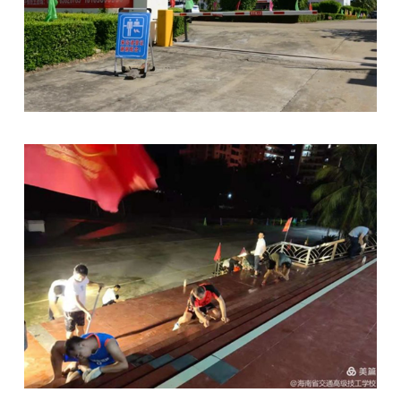
文化
海汽
环岛
海旅
海汽
海汽
海汽
海汽V
海汽