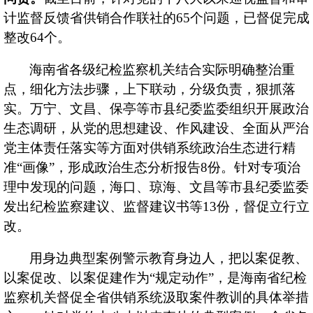
计监督反馈省供销合作联社的65个问题，已督促完成
公告
整改64个。
征集
海南省各级纪检监察机关结合实际明确整治重
点，细化方法步骤，上下联动，分级负责，狠抓落
实。万宁、文昌、保亭等市县纪委监委组织开展政治
公司
生态调研，从党的思想建设、作风建设、全面从严治
党主体责任落实等方面对供销系统政治生态进行精
定期
准
“画像”，形成政治生态分析报告8份。针对专项治
投资
理中发现的问题，海口、琼海、文昌等市县纪委监委
发出纪检监察建议、监督建议书等13份，督促立行立
董事
改。
用身边典型案例警示教育身边人，把以案促教、
以案促改、以案促建作为
“规定动作”，是海南省纪检
监察机关督促全省供销系统汲取案件教训的具体举措