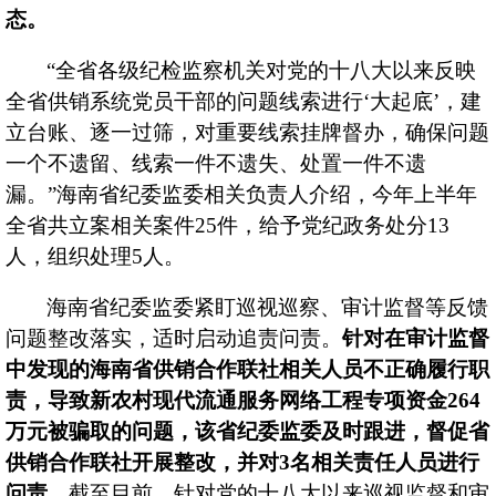
态。
海汽
“全省各级纪检监察机关对党的十八大以来反映
海汽
全省供销系统党员干部的问题线索进行‘大起底’，建
立台账、逐一过筛，对重要线索挂牌督办，确保问题
一个不遗留、线索一件不遗失、处置一件不遗
客运
漏。”海南省纪委监委相关负责人介绍，今年上半年
全省共立案相关案件25件，给予党纪政务处分13
快递
人，组织处理5人。
海南省纪委监委紧盯巡视巡察、审计监督等反馈
党建
问题整改落实，适时启动追责问责。
针对在审计监督
中发现的海南省供销合作联社相关人员不正确履行职
责，导致新农村现代流通服务网络工程专项资金
264
万元被骗取的问题，该省纪委监委及时跟进，督促省
人才
供销合作联社开展整改，并对3名相关责任人员进行
问责。
截至目前，针对党的十八大以来巡视监督和审