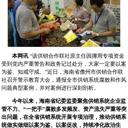
文化
海汽
环岛
本网讯
“该供销合作联社原主任因挪用专项资金
海旅
受到党内严重警告和政务记过处分，大家一定要以案
为鉴、知戒守戒。”近日，海南省儋州市供销合作联
海汽
社召开警示教育大会，通报全市供销系统腐败和作风
海汽
问题典型案例，并对案例进行深刻剖析。
海汽
今年以来，海南省纪委监委聚焦供销系统企业监
管不力、
“一把手”腐败多发频发、资产流失严重等突
海汽V
出问题，在全省供销系统开展专项治理，推动供销系
海汽
统做实做细以案为鉴、以案促改，持续净化政治生