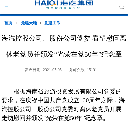
首页
>
党建天地
>
党建工作
海汽控股公司、股份公司党委 看望慰问离
海汽
休老党员并颁发“光荣在党50年”纪念章
组织
发布日期: 2021-07-05
浏览次数: 15191
海汽
根据海南省旅游投资发展有限公司党委的
行业
要求，在庆祝中国共产党成立
100周年之际，海
汽控股公司、股份公司党委对离休老党员开展
媒体
走访慰问并颁发“光荣在党50年”纪念章。
政策