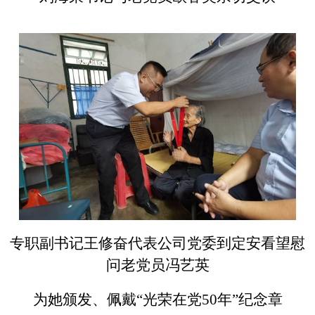
专职副书记王修奋代表公司党委到定安看望慰
问老党员冯艺英
为她颁发、佩戴
“光荣在党50年”纪念章