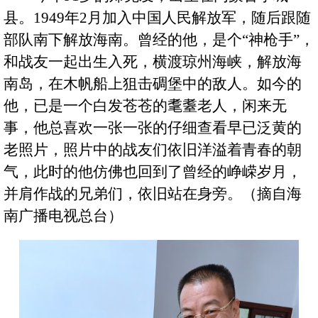
县。1949年2月加入中国人民解放军，随后跟随
部队南下解放海南。曾经的他，是个“神枪手”，
和战友一起出生入死，横渡琼州海峡，解放海
南岛，在木帆船上狙击碉堡中的敌人。如今的
他，已是一个白发苍苍的耄耋老人，闲来无
事，他总喜欢一张一张的仔细查看早已泛黄的
老照片，照片中的战友们依旧洋溢着青春的朝
气，此时的他仿佛也回到了曾经的峥嵘岁月，
并肩作战的兄弟们，依旧站在身旁。（摘自海
南广播电视总台）