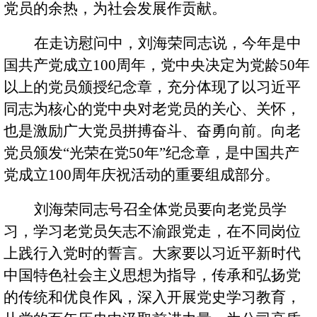
党员的余热，为社会发展作贡献。
在走访慰问中，刘海荣同志说，今年是中
国共产党成立
100周年，党中央决定为党龄50年
以上的党员颁授纪念章，充分体现了以习近平
同志为核心的党中央对老党员的关心、关怀，
也是激励广大党员拼搏奋斗、奋勇向前。向老
党员颁发“光荣在党50年”纪念章，是中国共产
党成立100周年庆祝活动的重要组成部分。
刘海荣同志号召全体党员要向老党员学
习，学习老党员矢志不渝跟党走，在不同岗位
上践行入党时的誓言。大家要以习近平新时代
中国特色社会主义思想为指导，传承和弘扬党
的传统和优良作风，深入开展党史学习教育，