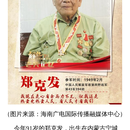
（图片来源：海南广电国际传播融媒体中心）
今年
91岁的郑克发，出生在内蒙古宁城