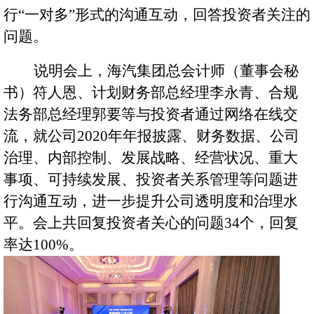
行“一对多”形式的沟通互动，回答投资者关注的
文化
问题。
说明会上，海汽集团总会计师（董事会秘
海汽
书）符人恩、计划财务部总经理李永青、合规
法务部总经理郭要等与投资者通过网络在线交
环岛
流，就公司2020年年报披露、财务数据、公司
海旅
治理、
内部控制、发展战略、经营状况、重大
事项、可持续发展、投资者关系管理
等问题进
海汽
行沟通互动，进一步提升公司透明度和治理水
海汽
平。会上共回复投资者关心的问题34个，回复
海汽
率达100%。
海汽V
海汽