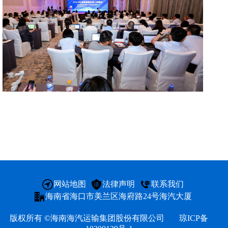
海汽
海汽
客运
快递
党建
网站地图
法律声明
联系我们
海南省海口市美兰区海府路24号海汽大厦
人才
版权所有 ©海南海汽运输集团股份有限公司
琼ICP备