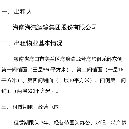
文化
一、
出租人
海南海汽运输集团股份有限公司
海汽
二、
出租物业基本情况
环岛
海南省海口市美兰区海府路
12
号海汽俱乐部东侧
海旅
第一间铺面（三层
560
平方米）、第二间铺面（一层
16
海汽
平方米）、第四间铺面（一层
10
平方米）、西侧第一间
海汽
铺面（两层
320
平方米）。
海汽
三、
租赁期限、经营范围
海汽V
租赁期限为
3
年。经营范围为
办公、水吧、特产超
海汽