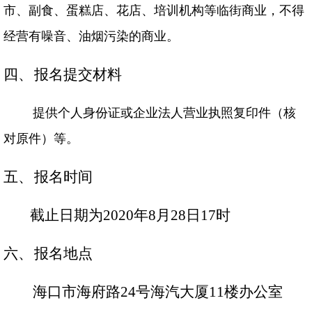
市、副食、蛋糕店、花店、培训机构等临街商业，不得
海汽
经营有噪音、油烟污染的商业。
海汽
四、
报名提交材料
提供个人身份证或企业法人营业执照复印件（核
客运
对原件）等。
快递
五、
报名时间
党建
截止日期为
2020
年
8
月
28
日
17
时
六、
报名地点
人才
海口市海府路
24
号海汽大厦
11
楼办公室