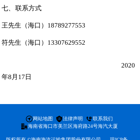
七、
联系方式
公告
征集
王先生（海口）
18789277553
符先生（海口）
13307629552
公司
2020
定期
年
8
月
17
日
投资
董事
网站地图
法律声明
联系我们
海南省海口市美兰区海府路24号海汽大厦
版权所有 ©海南海汽运输集团股份有限公司
琼ICP备